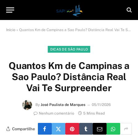
Início
»
Quantos Km de Campinas a Sao Paulo? Distância Real Vai Te Surpreender
DICAS DE SÃO PAULO
Quantos Km de Campinas a
Sao Paulo? Distância Real
Vai Te Surpreender
By
José Paulista de Marques
05/11/2026
Nenhum comentário
5 Mins Read
Compartilhe