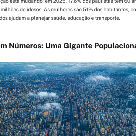
ação está mudando: em 2025, 17,6% dos paulistas têm 60 a
 milhões de idosos. As mulheres são 51% dos habitantes, c
os ajudam a planejar saúde, educação e transporte.
em Números: Uma Gigante Populacion