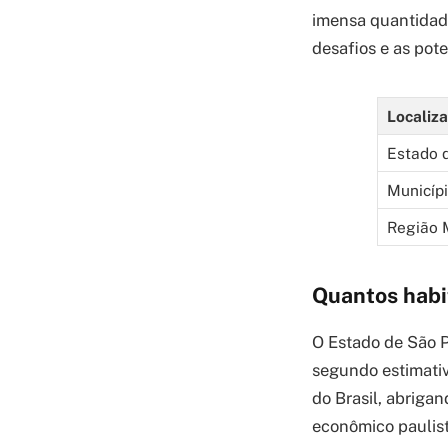
imensa quantidade
desafios e as pot
Localiz
Estado 
Municípi
Região 
Quantos habi
O Estado de São P
segundo estimati
do Brasil, abriga
econômico paulist