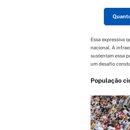
Quanto
Essa expressiva q
nacional. A infra
sustentam essa p
um desafio consta
População ci