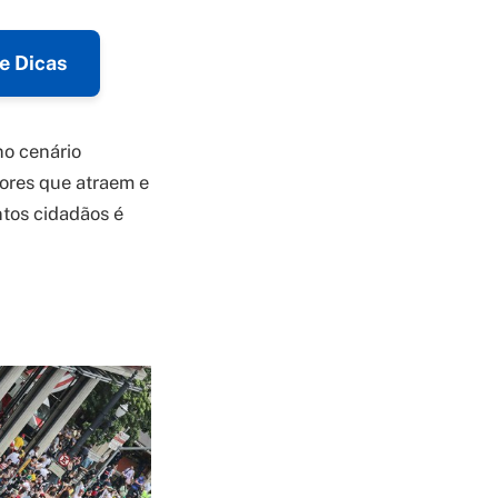
e Dicas
no cenário
tores que atraem e
tos cidadãos é