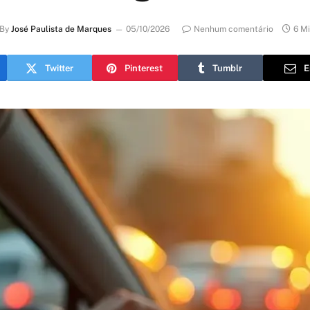
By
José Paulista de Marques
05/10/2026
Nenhum comentário
6 M
Twitter
Pinterest
Tumblr
E