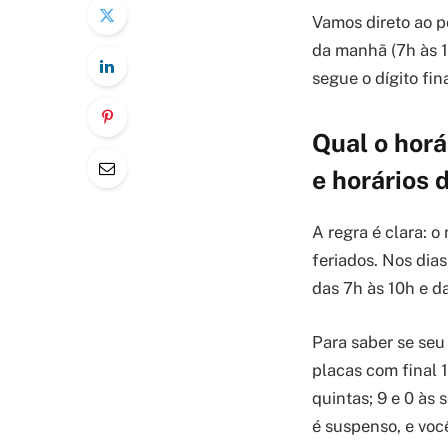
Vamos direto ao p
da manhã (7h às 10
segue o dígito fin
Qual o horá
e horários 
A regra é clara: o
feriados. Nos dias
das 7h às 10h e d
Para saber se seu 
placas com final 1
quintas; 9 e 0 às
é suspenso, e voc