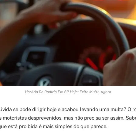
Horário Do Rodízio Em SP Hoje: Evite Multa Agora
dúvida se pode dirigir hoje e acabou levando uma multa? O r
 motoristas desprevenidos, mas não precisa ser assim. Sab
que está proibida é mais simples do que parece.