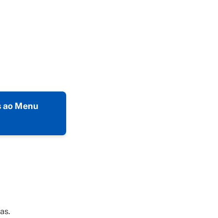
s ao Menu
as.