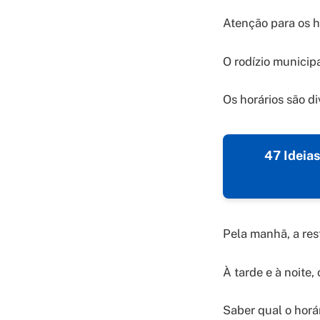
Atenção para os h
O rodízio municipa
Os horários são di
47 Ideia
Pela manhã, a rest
À tarde e à noite,
Saber qual o horár