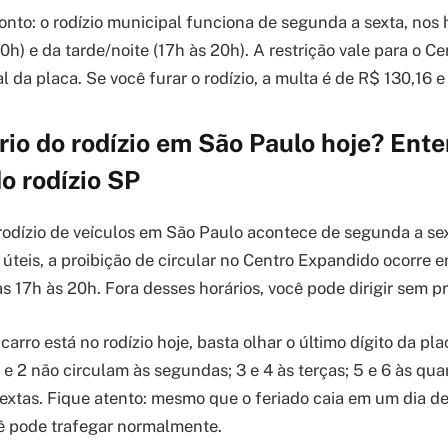
onto: o rodízio municipal funciona de segunda a sexta, nos 
h) e da tarde/noite (17h às 20h). A restrição vale para o C
al da placa. Se você furar o rodízio, a multa é de R$ 130,16
rio do rodízio em São Paulo hoje? Ente
do rodízio SP
 rodízio de veículos em São Paulo acontece de segunda a sex
 úteis, a proibição de circular no Centro Expandido ocorre e
as 17h às 20h. Fora desses horários, você pode dirigir sem 
carro está no rodízio hoje, basta olhar o último dígito da pl
 e 2 não circulam às segundas; 3 e 4 às terças; 5 e 6 às quar
 sextas. Fique atento: mesmo que o feriado caia em um dia de
ê pode trafegar normalmente.