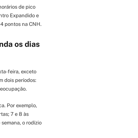
horários de pico
entro Expandido e
 e 4 pontos na CNH.
nda os dias
ta-feira, exceto
m dois períodos:
preocupação.
aca. Por exemplo,
tas; 7 e 8 às
 semana, o rodízio