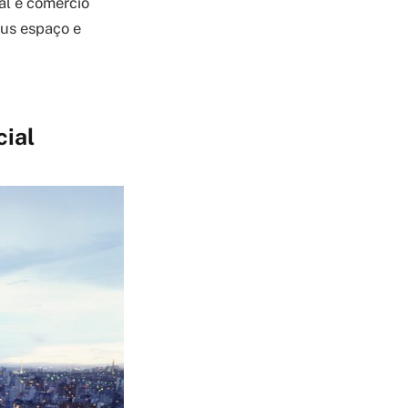
al e comércio
sus espaço e
ial