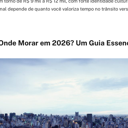
m torno de R$ 9 mil a R$ 12 mil, com forte identidade cultur
final depende de quanto você valoriza tempo no trânsito ver
 Onde Morar em 2026? Um Guia Essenc