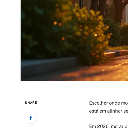
Escolher onde mor
SHARE
está em alinhar s
Em 2026, morar p