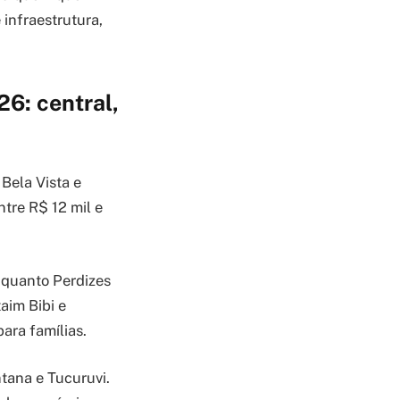
infraestrutura,
6: central,
Bela Vista e
ntre R$ 12 mil e
nquanto Perdizes
aim Bibi e
ara famílias.
tana e Tucuruvi.