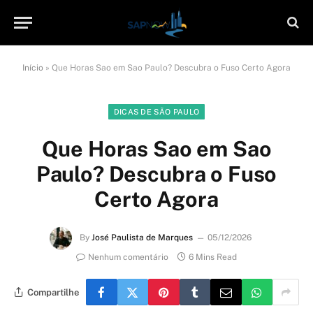
Início
»
Que Horas Sao em Sao Paulo? Descubra o Fuso Certo Agora
DICAS DE SÃO PAULO
Que Horas Sao em Sao
Paulo? Descubra o Fuso
Certo Agora
By
José Paulista de Marques
05/12/2026
Nenhum comentário
6 Mins Read
Compartilhe