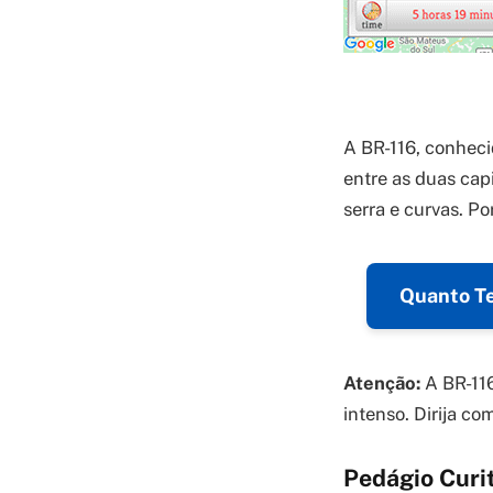
A BR-116, conheci
entre as duas cap
serra e curvas. P
Quanto Te
Atenção:
A BR-116
intenso. Dirija co
Pedágio Curi