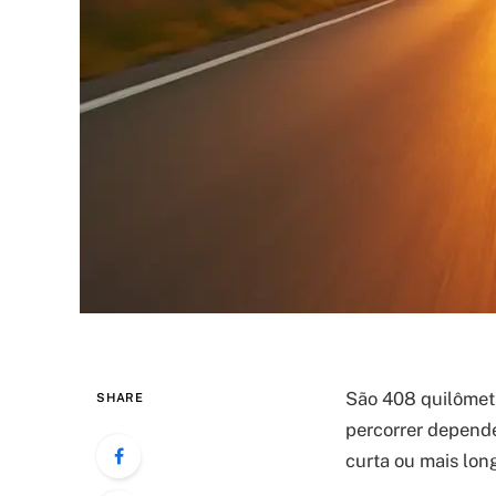
São 408 quilômetro
SHARE
percorrer depende
curta ou mais lon