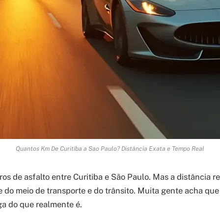
Quantos Km De Curitiba a Sao Paulo? Distância Exata e Tempo Real
s de asfalto entre Curitiba e São Paulo. Mas a distância re
 do meio de transporte e do trânsito. Muita gente acha que
ga do que realmente é.