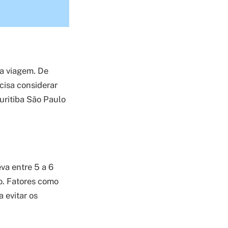
ua viagem. De
cisa considerar
Curitiba São Paulo
va entre 5 a 6
o. Fatores como
 evitar os