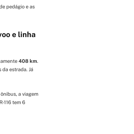
 de pedágio e as
voo e linha
adamente
408 km
.
 da estrada. Já
 ônibus, a viagem
R-116 tem 6