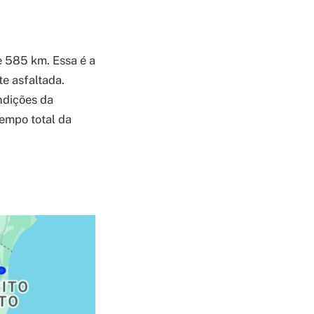
e 585 km. Essa é a
e asfaltada.
ondições da
tempo total da