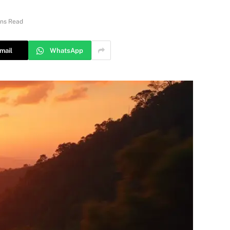
ins Read
mail
WhatsApp