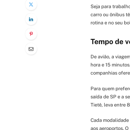
Seja para trabalho
carro ou ônibus t
rotina e no seu bo
Tempo de vo
De avião, a viage
hora e 15 minutos
companhias oferec
Para quem prefere 
saída de SP e a s
Tietê, leva entre 
Cada modalidade 
aos aeroportos. O