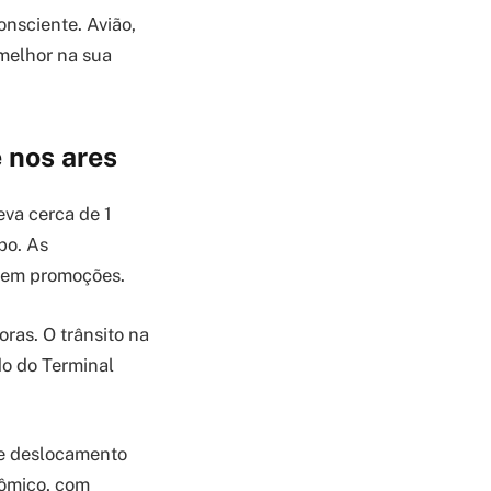
onsciente. Avião,
melhor na sua
 nos ares
eva cerca de 1
po. As
0 em promoções.
oras. O trânsito na
do do Terminal
ge deslocamento
nômico, com