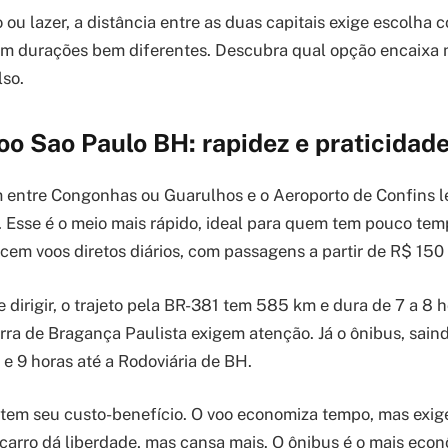
 ou lazer, a distância entre as duas capitais exige escolha c
êm durações bem diferentes. Descubra qual opção encaixa 
lso.
o Sao Paulo BH: rapidez e praticidade
m entre Congonhas ou Guarulhos e o Aeroporto de Confins l
. Esse é o meio mais rápido, ideal para quem tem pouco tem
em voos diretos diários, com passagens a partir de R$ 15
dirigir, o trajeto pela BR-381 tem 585 km e dura de 7 a 8 h
erra de Bragança Paulista exigem atenção. Já o ônibus, sain
8 e 9 horas até a Rodoviária de BH.
tem seu custo-benefício. O voo economiza tempo, mas exi
 carro dá liberdade, mas cansa mais. O ônibus é o mais eco