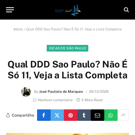
Início
»
Qual DDD Sao Paulo? Não É Só 11, Veja a Lista Completa
DICAS DE SÃO PAULO
Qual DDD Sao Paulo? Não É
Só 11, Veja a Lista Completa
By
José Paulista de Marques
05/13/2026
Nenhum comentário
5 Mins Read
Compartilhe