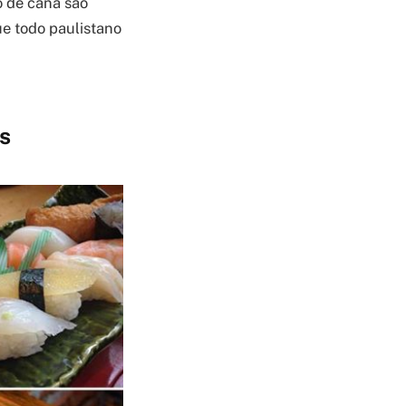
o de cana são
ue todo paulistano
s