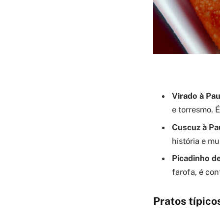
Virado à Pau
e torresmo. 
Cuscuz à Pau
história e mu
Picadinho d
farofa, é con
Pratos típico