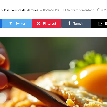
By
José Paulista de Marques
05/14/2026
Nenhum comentário
6 M
Twitter
Pinterest
Tumblr
E