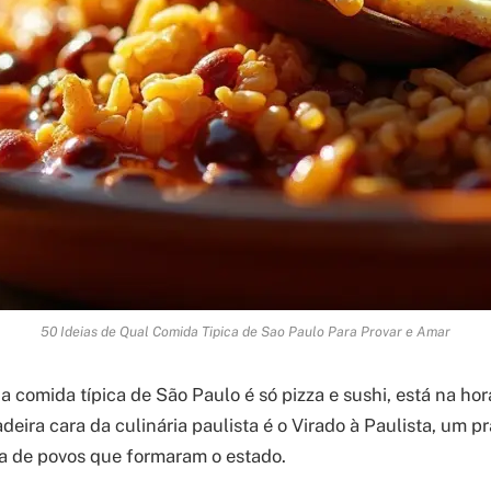
50 Ideias de Qual Comida Tipica de Sao Paulo Para Provar e Amar
 comida típica de São Paulo é só pizza e sushi, está na hor
deira cara da culinária paulista é o Virado à Paulista, um p
ura de povos que formaram o estado.