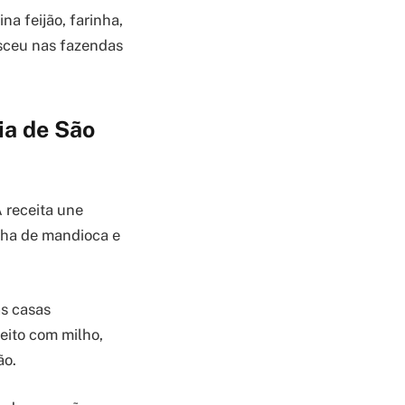
na feijão, farinha,
asceu nas fazendas
ia de São
A receita une
inha de mandioca e
as casas
eito com milho,
ão.