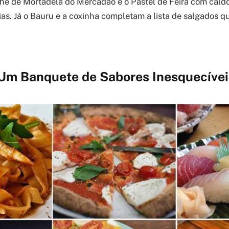
he de Mortadela do Mercadão e o Pastel de Feira com cald
ias. Já o Bauru e a coxinha completam a lista de salgados q
 Um Banquete de Sabores Inesquecívei