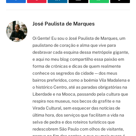
Facebook
Pinterest
LinkedIn
Email
WhatsApp
Copy
Link
José Paulista de Marques
Oi Gente! Eu sou o José Paulista de Marques, um
paulistano de coração e alma que vive para
desbravar cada esquina dessa metrópole gigante,
e aqui no meu blog compartilho essa paixão em
forma de crônicas e dicas de quem realmente
conhece os segredos da cidade — dos meus
bairros preferidos, como a boêmia Vila Madalena e
o histórico Centro, até as paradas obrigatórias na
Liberdade e na Mooca, passando pela cultura que
respira nos museus, nos becos do grafite e na
Virada Cultural, sem esquecer das notícias de
última hora, dos serviços que facilitam a vida na
selva de pedra e dos roteiros turísticos que
redescobrem São Paulo com olhos de visitante,
porque no fim das contas, o que eu mais quero é