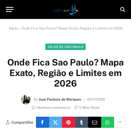
Início
»
Onde Fica Sao Paulo? Mapa Exato, Região e Limites em 2026
DICAS DE SÃO PAULO
Onde Fica Sao Paulo? Mapa
Exato, Região e Limites em
2026
By
José Paulista de Marques
05/11/2026
Nenhum comentário
5 Mins Read
Compartilhe