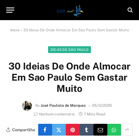
Início
»
30 Ideias De Onde Almocar Em Sao Paulo Sem Gastar Muito
DICAS DE SÃO PAULO
30 Ideias De Onde Almocar
Em Sao Paulo Sem Gastar
Muito
By
José Paulista de Marques
05/12/2026
Nenhum comentário
7 Mins Read
Compartilhe