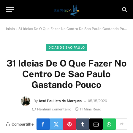
Início
»
31 Ideias De O Que Fazer No Centro De Sao Paulo Gastando Pouco
DICAS DE SÃO PAULO
31 Ideias De O Que Fazer No
Centro De Sao Paulo
Gastando Pouco
By
José Paulista de Marques
05/15/2026
Nenhum comentário
11 Mins Read
Compartilhe