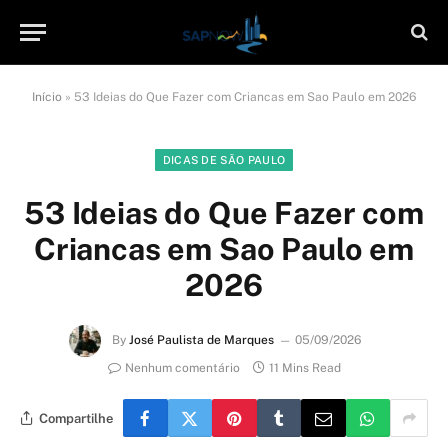
Início
»
53 Ideias do Que Fazer com Criancas em Sao Paulo em 2026
DICAS DE SÃO PAULO
53 Ideias do Que Fazer com
Criancas em Sao Paulo em
2026
By
José Paulista de Marques
05/09/2026
Nenhum comentário
11 Mins Read
Compartilhe