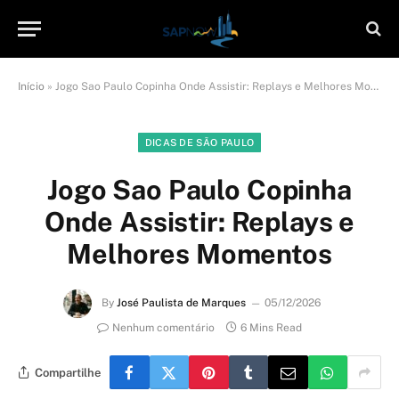
Início
»
Jogo Sao Paulo Copinha Onde Assistir: Replays e Melhores Momentos
DICAS DE SÃO PAULO
Jogo Sao Paulo Copinha
Onde Assistir: Replays e
Melhores Momentos
By
José Paulista de Marques
05/12/2026
Nenhum comentário
6 Mins Read
Compartilhe